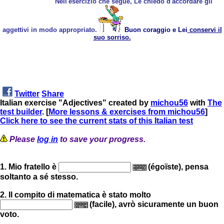
Nell'esercizio che segue, Le chiedo d'accordare gli
aggettivi in modo appropriato.
Buon coraggio e Lei
conservi il
suo sorriso.
Twitter
Share
Italian exercise "Adjectives" created by
michou56
with
The
test builder
. [
More lessons & exercises from michou56
]
Click here to see the current stats of this Italian test
Please
log in
to save your progress.
1. Mio fratello è
(égoïste), pensa
soltanto a sé stesso.
2. Il compito di matematica è stato molto
(facile), avrò sicuramente un buon
voto.