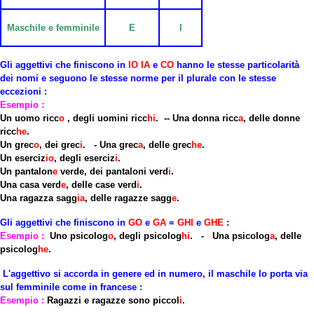
Maschile e femminile
E
I
Gli aggettivi che finiscono in
IO IA
e
CO
hanno
le stesse particolarità
dei
nomi
e seguono
le stesse norme
per il
plurale
con
le
stesse
eccezioni
:
Esempio :
Un uomo ricc
o
, degli uomini ricc
hi
. --
Una donna ricc
a
, delle donne
ricc
he
.
Un grec
o
, dei grec
i
. -
Una grec
a
, delle grec
he
.
Un eserciz
io
, degli eserciz
i
.
Un pantalon
e
verde, dei pantaloni verd
i
.
Una casa verd
e
, delle case verd
i
.
Una ragazza sagg
ia
, delle ragazze sagg
e
.
Gli aggettivi che finiscono in
GO
e
GA
=
GHI
e
GHE
:
Esempio :
Uno psicolog
o
, degli psicolog
hi
. -
Una psicolog
a
, delle
psicolog
he
.
L'aggettivo
si accorda
in
genere
ed in
numero
,
il
maschile
lo
porta via
sul
femminile
come in francese :
Esempio :
Ragazzi e ragazze sono piccol
i
.