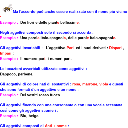
Ma
l'accordo
può anche essere realizzato con
il
nome
più
vicino
:
Esempio :
Dei fiori e delle piant
e
bellissim
e
.
Negli aggettivi
composti
solo
il
secondo si accorda
:
Esempio :
Una parol
a
italo-spagnol
a
, delle parol
e
italo-spagnol
e
.
Gli aggettivi
invariabili
:
L'aggettivo
Pari
ed i suoi derivati :
Dispari
,
Impari
:
Esempio :
Il numero par
i
, i numeri par
i
.
Le locuzioni avverbiali utilizzate come aggettivi :
Dappoco, perbene.
Gli aggettivi di colore nati di sostantivi :
rosa, marrone, viola
e questi
che sono formati d'un
aggettivo
e un
nome
:
Esempio :
Dei vestiti rosso fuoco.
Gli aggettivi finendo con una
consonante
o con una
vocale accentata
così come gli
aggettivi stranieri
:
Esempio :
Blu, beige.
Gli aggettivi composti di
Anti + nome
: