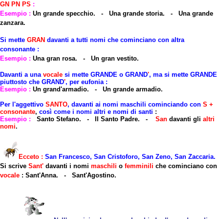
GN PN PS
:
Esempio :
Un grande specchio. -
Una grande storia. -
Una grande
zanzara.
Si mette
GRAN
davanti a tutti
nomi
che cominciano con
altra
consonante
:
Esempio :
Una gran rosa. -
Un gran vestito.
Davanti a una
vocale
si mette
GRANDE
o
GRAND
'
, ma si
mette
GRANDE
piuttosto
che
GRAND
'
, per
eufonia
:
Esempio :
Un grand'armadio. -
Un grande armadio.
Per l'aggettivo
SANTO
,
davanti ai nomi maschili cominciando con
S +
consonante
,
così come
i
nomi altri
e nomi di
santi
:
Esempio :
Santo Stefano. -
Il Santo Padre. -
San
davanti gli
altri
nomi
.
Ecceto :
San Francesco, San Cristoforo, San Zeno, San Zaccaria.
Si scrive
Sant'
davanti i nomi
maschili
o
femminili
che cominciano con
vocale
:
Sant'Anna. -
Sant'Agostino.