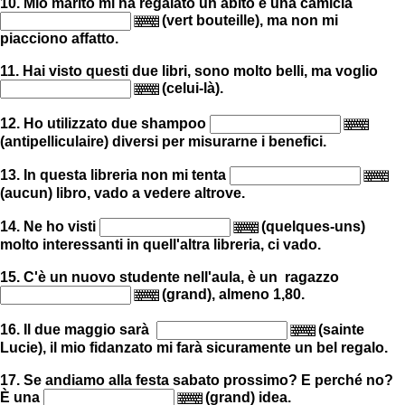
10. Mio marito mi ha regalato un abito e una camicia
(vert bouteille), ma non mi
piacciono affatto.
11. Hai visto questi due libri, sono molto belli, ma voglio
(celui-là).
12. Ho utilizzato due shampoo
(antipelliculaire) diversi per misurarne i benefici.
13. In questa libreria non mi tenta
(aucun) libro, vado a vedere altrove.
14. Ne ho visti
(quelques-uns)
molto interessanti in quell'altra libreria, ci vado.
15. C'è un nuovo studente nell'aula, è un ragazzo
(grand), almeno 1,80.
16. Il due maggio sarà
(sainte
Lucie), il mio fidanzato mi farà sicuramente un bel regalo.
17. Se andiamo alla festa sabato prossimo? E perché no?
È una
(grand) idea.