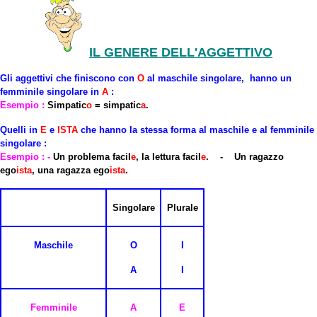
IL GENERE DELL'AGGETTIVO
Gli aggettivi che finiscono con
O
al maschile singolare, hanno un
femminile singolare in
A
:
Esempio :
Simpatic
o
= simpatic
a
.
Quelli in
E
e
ISTA
che hanno la
stessa forma
al maschile e al femminile
singolare :
Esempio : -
Un problema facil
e
, la lettura facil
e
. -
Un ragazzo
ego
ista
, una ragazza ego
ista
.
Singolare
Plurale
Maschile
O
I
A
I
Femminile
A
E