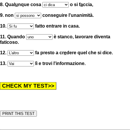
8. Qual
u
nque cosa
o si f
a
ccia,
9. non
conseguire l'unanimità.
10.
fatto entrare in casa.
11. Quando
è stanco, lavorare diventa
faticoso.
12.
fa presto a cr
e
dere quel che si dice.
13.
lì e trovi l'informazione.