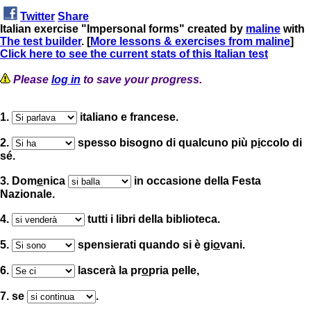
Twitter
Share
Italian exercise "Impersonal forms" created by
maline
with
The test builder
. [
More lessons & exercises from maline
]
Click here to see the current stats of this Italian test
Please
log in
to save your progress.
1.
italiano e francese.
2.
spesso bisogno di qualcuno più p
i
ccolo di
sé.
3. Dom
e
nica
in occasione della Festa
Nazionale.
4.
tutti i libri della biblioteca.
5.
spensierati quando si è gi
o
vani.
6.
lascerà la pr
o
pria pelle,
7. se
.