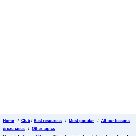
Home
/
Club
/
Best resources
/
Most popular
/
All our lessons
& exercises
/
Other topics