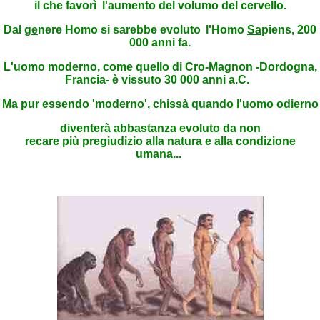
il che favorì
l'aumento del volumo del cervello.
Dal
ge
nere Homo si sarebbe evoluto
l'Homo
Sa
piens, 200
000 anni fa.
L'uomo moderno, come quello di Cro-Magnon -Dordogna,
Francia- è vissuto 30 000 anni a.C.
Ma pur essendo 'moderno', chissà quando l'uomo o
dier
no
diventerà abbastanza evoluto da non
recare più pregiudizio alla natura e alla condizione
umana...