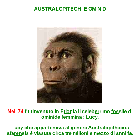
AUSTRALOPI
TE
CHI E
OMI
NIDI
Nel '74
fu rinvenuto
in E
tio
pia il celeb
er
rimo
fos
sile di
omi
nide
fem
mina : Lucy.
Lucy che apparteneva al
ge
nere Australopi
the
cus
afa
ren
sis è vissuta circa tre milioni e mezzo di anni fa.