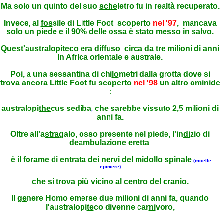
Ma solo un quinto del suo
sche
letro fu in realtà recuperato.
Invece, al
fos
sile di Little Foot
scoperto
nel '97
, mancava
solo un piede e il 90% delle ossa è stato messo in salvo.
Quest'australopi
te
co era diffuso
circa da tre milioni di anni
in Africa orientale e australe.
Poi, a una sessantina di chi
lo
metri dalla grotta dove si
trova ancora Little Foot fu scoperto
nel '98
un altro
omi
nide
:
australopi
the
cus sediba
che sarebbe vissuto 2,5 milioni di
,
anni fa.
Oltre all'a
stra
galo, osso presente nel piede, l'in
di
zio di
deambulazione e
ret
ta
è il fo
ra
me
di entrata dei nervi del mi
dol
lo spinale
(moelle
épinière)
che si trova più vicino al centro del
cra
nio.
Il
ge
nere Homo emerse due milioni di anni fa, quando
l'australopi
te
co divenne car
ni
voro,