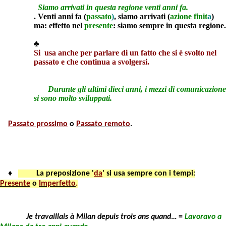
Siamo arrivati
in questa regione
venti anni fa.
. Venti anni fa (
passato
)
,
siamo arrivati (
azione finit
a
)
ma: effetto nel
presente
: siamo
sempre in questa regione.
♣
Si
usa anche per parlare di un fatto che si è svolto nel
passato e che continua a svolgersi.
Durante gli
ultimi dieci anni, i mezzi di comunicazione
si sono
molto
sviluppati
.
Passato prossimo
o
Passato remoto
.
♦
La preposizione '
da
' si usa sempre con i tempi:
Presente
o
Imperfetto
.
Je
travaillais
à Milan
depuis
trois ans quand
… =
Lavoravo
a