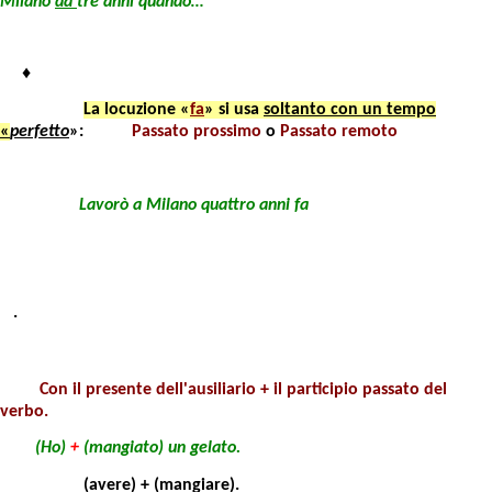
Milano
da
tre anni quando…
♦
La locuzione «
fa
» si usa
soltanto con un tempo
«
perfetto
»:
Passato prossimo
o
Passato remoto
Lavorò
a Milano quattro anni
fa
.
Con il
presente dell'ausiliario + il participio passato del
verbo.
(Ho
)
+
(
mangiato
) un gelato.
(avere) + (mangiare).