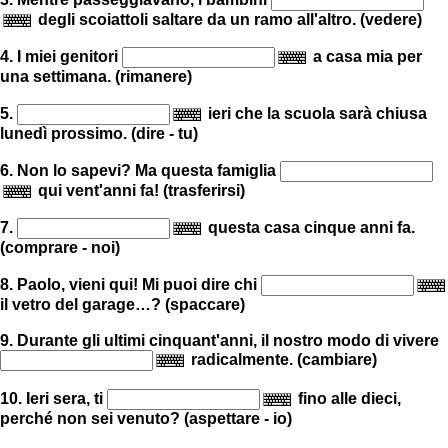
degli scoiattoli saltare da un ramo all'altro. (vedere)
4. I miei genitori
a casa mia per
una settimana. (rimanere)
5.
ieri che la scuola sarà chiusa
lunedì prossimo. (dire - tu)
6. Non lo sapevi? Ma questa famiglia
qui vent'anni fa! (trasferirsi)
7.
questa casa cinque anni fa.
(comprare - noi)
8. Paolo, vieni qui! Mi puoi dire chi
il vetro del garage…? (spaccare)
9. Durante gli ultimi cinquant'anni, il nostro modo di vivere
radicalmente. (cambiare)
10. Ieri sera, ti
fino alle dieci,
perché non sei venuto? (aspettare - io)