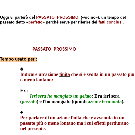
l
Oggi vi parlerò de
PASSATO
PROSSIMO
(«vicino»), un
tempo del
passato detto «
perfetto
» perché serve per riferire dei
fatti
conclusi
.
PASSATO
PROSSIMO
Tempo usato per :
♣
Indicare un'azione
finita
che
si è svolta in un passato più
o meno lontano:
Ex :
Ieri sera
ho mangiato
un gelato
: Era ieri sera
(
passato
) e l'ho mangiato (quindi
azione terminata
).
♣
Per parlare di un'azione
finita che
è avvenuta in un
passato più o meno lontano ma i cui effetti perdurano
nel presente.