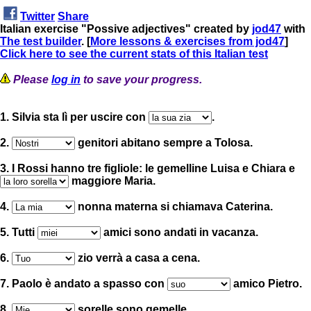
Twitter
Share
Italian exercise "Possive adjectives" created by
jod47
with
The test builder
. [
More lessons & exercises from jod47
]
Click here to see the current stats of this Italian test
Please
log in
to save your progress.
1. Silvia sta lì per uscire con
.
2.
genitori abitano sempre a Tolosa.
3. I Rossi hanno tre figliole: le gemelline Luisa e Chiara e
maggiore Maria.
4.
nonna materna si chiamava Caterina.
5. Tutti
amici sono andati in vacanza.
6.
zio verrà a casa a cena.
7. Paolo è andato a spasso con
amico Pietro.
8.
sorelle sono gemelle.