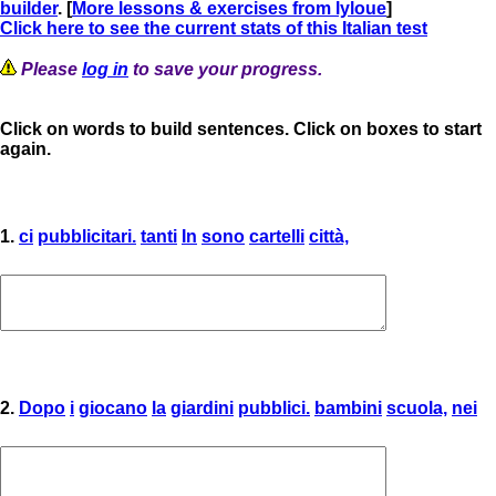
builder
. [
More lessons & exercises from lyloue
]
Click here to see the current stats of this Italian test
Please
log in
to save your progress.
Click on words to build sentences. Click on boxes to start
again.
1.
ci
pubblicitari.
tanti
In
sono
cartelli
città,
2.
Dopo
i
giocano
la
giardini
pubblici.
bambini
scuola,
nei