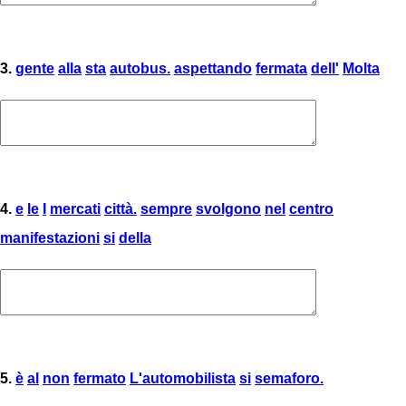
3.
gente
alla
sta
autobus.
aspettando
fermata
dell'
Molta
4.
e
le
I
mercati
città.
sempre
svolgono
nel
centro
manifestazioni
si
della
5.
è
al
non
fermato
L'automobilista
si
semaforo.