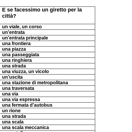
E se facessimo un giretto per la
città?
un viale, un corso
u
n'entrata
un'entrata principale
una frontiera
u
na piazza
u
na passeggiata
una ringhiera
u
na strada
una
viuzza, un vicolo
un'uscita
una stazione di metropolitana
una traversata
u
na via
una via espressa
una fermata d'autobus
u
n rione
una strada
una scala
una scala meccanica