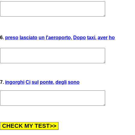
6.
preso
lasciato
un
l'aeroporto,
Dopo
taxi.
aver
ho
7.
ingorghi
Ci
sul
ponte.
degli
sono