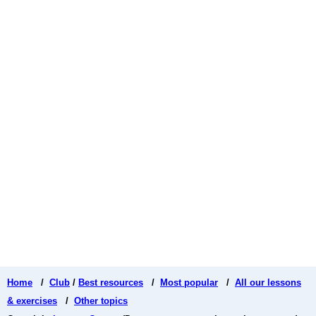
Home
/
Club
/
Best resources
/
Most popular
/
All our lessons
& exercises
/
Other topics