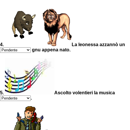
4.
La leonessa azzannò un
gnu appena nato.
5.
Ascolto volentieri la musica
.