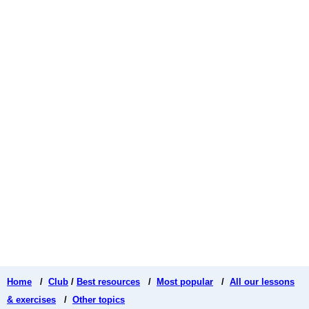
Home
/
Club
/
Best resources
/
Most popular
/
All our lessons
& exercises
/
Other topics