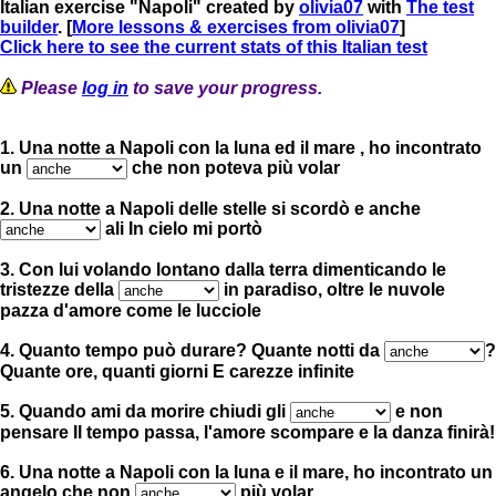
Italian exercise "Napoli" created by
olivia07
with
The test
builder
. [
More lessons & exercises from olivia07
]
Click here to see the current stats of this Italian test
Please
log in
to save your progress.
1. Una notte a Napoli con la luna ed il mare , ho incontrato
un
che non poteva più volar
2. Una notte a Napoli delle stelle si scordò e anche
ali In cielo mi portò
3. Con lui volando lontano dalla terra dimenticando le
tristezze della
in paradiso, oltre le nuvole
pazza d'amore come le lucciole
4. Quanto tempo può durare? Quante notti da
?
Quante ore, quanti giorni E carezze infinite
5. Quando ami da morire chiudi gli
e non
pensare Il tempo passa, l'amore scompare e la danza finirà!
6. Una notte a Napoli con la luna e il mare, ho incontrato un
angelo che non
più volar