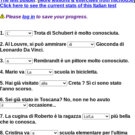
The test builder
. [
More lessons & exercises from michou56
]
Click here to see the current stats of this Italian test
Please
log in
to save your progress.
1.
Trota di Schubert è molto conosciuta.
2. Al Louvre, si può ammirare
Gioconda di
Leonardo Da Vinci.
3.
Rembrandt è un pittore molto conosciuto.
4. Mario va
scuola in bicicletta.
5. Hai già visitato
Creta ? Sì ci sono stato
l'anno scorso.
6. Sei già stato in Toscana? No, non ne ho avuto
occasione...
7. La cugina di Roberto è la ragazza
più bella
che io conosca.
8. Cristina va
scuola elementare per l'ultima