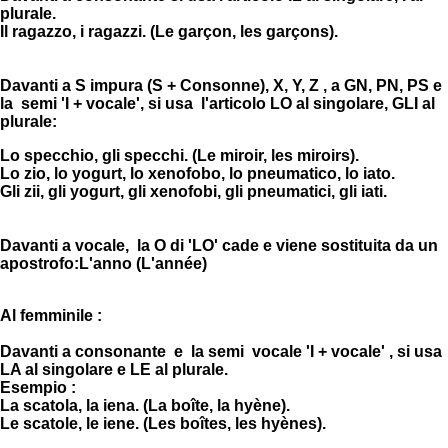
plurale.
Il ragazzo, i ragazzi. (Le garçon, les garçons).
Davanti a S impura (S + Consonne), X, Y, Z , a GN, PN, PS e
la semi 'I + vocale', si usa l'articolo LO al singolare, GLI al
plurale:
Lo specchio, gli specchi. (Le miroir, les miroirs).
Lo zio, lo yogurt, lo xenofobo, lo pneumatico, lo iato.
Gli zii, gli yogurt, gli xenofobi, gli pneumatici, gli iati.
Davanti a vocale, la O di 'LO' cade e viene sostituita da un
apostrofo:L'anno (L'année)
Al femminile :
Davanti a consonante e la semi vocale 'I + vocale' , si usa
LA al singolare e LE al plurale.
Esempio :
La scatola, la iena. (La boîte, la hyène).
Le scatole, le iene. (Les boîtes, les hyènes).