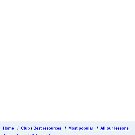
Home
/
Club
/
Best resources
/
Most popular
/
All our lessons