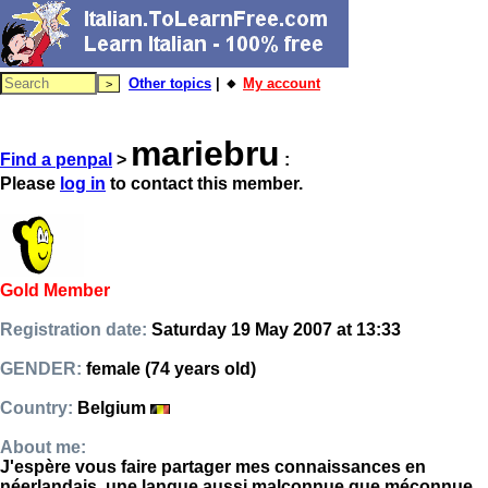
Other topics
| 🔸
My account
mariebru
Find a penpal
>
:
Please
log in
to contact this member.
Gold Member
Registration date:
Saturday 19 May 2007 at 13:33
GENDER:
female (74 years old)
Country:
Belgium
About me:
J'espère vous faire partager mes connaissances en
néerlandais, une langue aussi malconnue que méconnue.