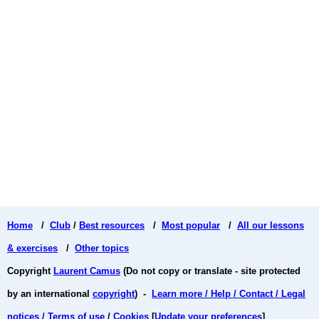
Home
/
Club
/
Best resources
/
Most popular
/
All our lessons
& exercises
/
Other topics
Copyright
Laurent Camus
(Do not copy or translate - site protected
by an international
copyright
) -
Learn more / Help / Contact / Legal
notices / Terms of use
/
Cookies
[
Update your preferences
]