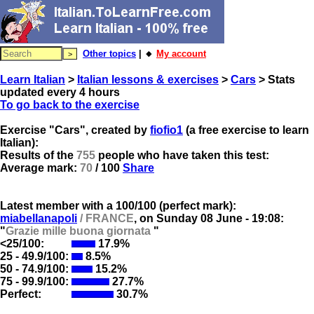
Other topics
| 🔸
My account
Learn Italian
>
Italian lessons & exercises
>
Cars
> Stats
updated every 4 hours
To go back to the exercise
Exercise "Cars", created by
fiofio1
(a free exercise to learn
Italian):
Results of the
755
people who have taken this test:
Average mark:
70
/ 100
Share
Latest member with a 100/100 (perfect mark):
miabellanapoli
/ FRANCE
, on
Sunday 08 June - 19:08:
"
Grazie mille buona giornata
"
<25/100:
17.9%
25 - 49.9/100:
8.5%
50 - 74.9/100:
15.2%
75 - 99.9/100:
27.7%
Perfect:
30.7%