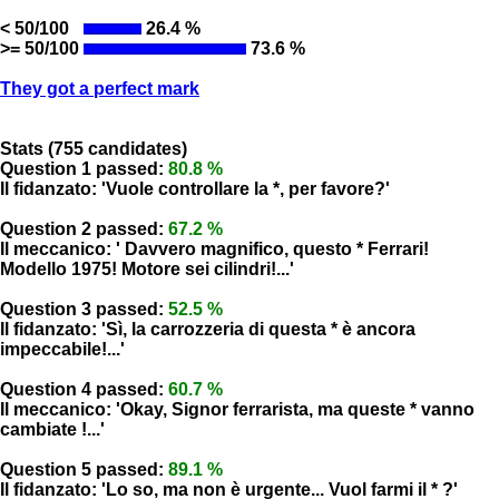
< 50/100
26.4 %
>= 50/100
73.6 %
They got a perfect mark
Stats (755 candidates)
Question 1 passed:
80.8 %
Il fidanzato: 'Vuole controllare la *, per favore?'
Question 2 passed:
67.2 %
Il meccanico: ' Davvero magnifico, questo * Ferrari!
Modello 1975! Motore sei cilindri!...'
Question 3 passed:
52.5 %
Il fidanzato: 'Sì, la carrozzeria di questa * è ancora
impeccabile!...'
Question 4 passed:
60.7 %
Il meccanico: 'Okay, Signor ferrarista, ma queste * vanno
cambiate !...'
Question 5 passed:
89.1 %
Il fidanzato: 'Lo so, ma non è urgente... Vuol farmi il * ?'