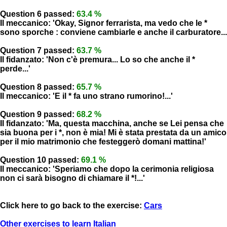
Question 6 passed:
63.4 %
Il meccanico: 'Okay, Signor ferrarista, ma vedo che le *
sono sporche : conviene cambiarle e anche il carburatore...
Question 7 passed:
63.7 %
Il fidanzato: 'Non c'è premura... Lo so che anche il *
perde...'
Question 8 passed:
65.7 %
Il meccanico: 'E il * fa uno strano rumorino!...'
Question 9 passed:
68.2 %
Il fidanzato: 'Ma, questa macchina, anche se Lei pensa che
sia buona per i *, non è mia! Mi è stata prestata da un amico
per il mio matrimonio che festeggerò domani mattina!'
Question 10 passed:
69.1 %
Il meccanico: 'Speriamo che dopo la cerimonia religiosa
non ci sarà bisogno di chiamare il *!...'
Click here to go back to the exercise:
Cars
Other exercises to learn Italian