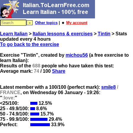
Other topics
| 🔸
My account
Learn Italian
>
Italian lessons & exercises
>
Tintin
> Stats
updated every 4 hours
To go back to the exercise
Exercise "Tintin", created by
michou56
(a free exercise to
learn Italian):
Results of the
688
people who have taken this test:
Average mark:
74
/ 100
Share
Latest member with a 100/100 (perfect mark):
smile8
/
FRANCE
, on
Wednesday 06 January - 19:26:
"
:love:
"
<25/100:
12.5%
25 - 49.9/100:
8.6%
50 - 74.9/100:
15.7%
75 - 99.9/100:
29.4%
Perfect:
33.9%