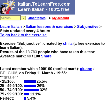
Other topics
| 🔸
My account
Learn Italian
>
Italian lessons & exercises
>
Subjunctive
>
Stats updated every 4 hours
To go back to the exercise
Exercise "Subjunctive", created by
chilla
(a free exercise to
learn Italian):
Results of the
13 783
people who have taken this test:
Average mark:
48
/ 100
Share
Latest member with a 100/100 (perfect mark):
giuann
/
BELGIUM
, on
Friday 11 March - 19:55:
"
"grazie"
"
<25/100:
25.5%
25 - 49.9/100:
26%
50 - 74.9/100:
32%
75 - 99.9/100:
11.1%
Perfect:
5.4%