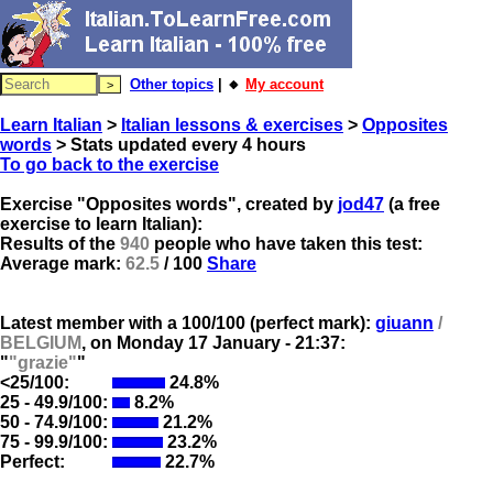
Other topics
| 🔸
My account
Learn Italian
>
Italian lessons & exercises
>
Opposites
words
> Stats updated every 4 hours
To go back to the exercise
Exercise "Opposites words", created by
jod47
(a free
exercise to learn Italian):
Results of the
940
people who have taken this test:
Average mark:
62.5
/ 100
Share
Latest member with a 100/100 (perfect mark):
giuann
/
BELGIUM
, on
Monday 17 January - 21:37:
"
"grazie"
"
<25/100:
24.8%
25 - 49.9/100:
8.2%
50 - 74.9/100:
21.2%
75 - 99.9/100:
23.2%
Perfect:
22.7%