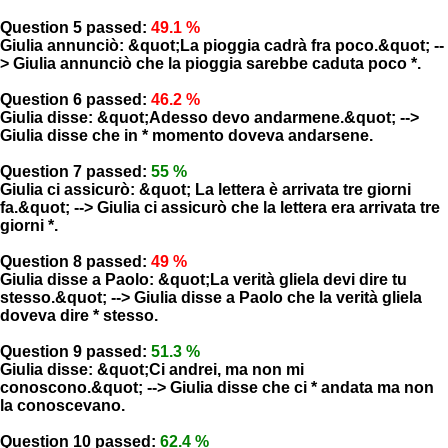
Question 5 passed:
49.1 %
Giulia annunciò: &quot;La pioggia cadrà fra poco.&quot; --
> Giulia annunciò che la pioggia sarebbe caduta poco *.
Question 6 passed:
46.2 %
Giulia disse: &quot;Adesso devo andarmene.&quot; -->
Giulia disse che in * momento doveva andarsene.
Question 7 passed:
55 %
Giulia ci assicurò: &quot; La lettera è arrivata tre giorni
fa.&quot; --> Giulia ci assicurò che la lettera era arrivata tre
giorni *.
Question 8 passed:
49 %
Giulia disse a Paolo: &quot;La verità gliela devi dire tu
stesso.&quot; --> Giulia disse a Paolo che la verità gliela
doveva dire * stesso.
Question 9 passed:
51.3 %
Giulia disse: &quot;Ci andrei, ma non mi
conoscono.&quot; --> Giulia disse che ci * andata ma non
la conoscevano.
Question 10 passed:
62.4 %