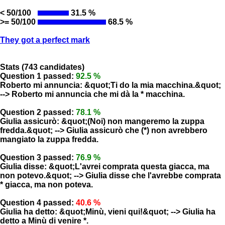
< 50/100
31.5 %
>= 50/100
68.5 %
They got a perfect mark
Stats (743 candidates)
Question 1 passed:
92.5 %
Roberto mi annuncia: &quot;Ti do la mia macchina.&quot;
--> Roberto mi annuncia che mi dà la * macchina.
Question 2 passed:
78.1 %
Giulia assicurò: &quot;(Noi) non mangeremo la zuppa
fredda.&quot; --> Giulia assicurò che (*) non avrebbero
mangiato la zuppa fredda.
Question 3 passed:
76.9 %
Giulia disse: &quot;L'avrei comprata questa giacca, ma
non potevo.&quot; --> Giulia disse che l'avrebbe comprata
* giacca, ma non poteva.
Question 4 passed:
40.6 %
Giulia ha detto: &quot;Minù, vieni qui!&quot; --> Giulia ha
detto a Minù di venire *.