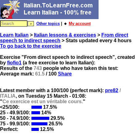
Other topics
| 🔸
My account
Learn Italian
>
Italian lessons & exercises
>
From direct
speech to indirect speech
> Stats updated every 4 hours
To go back to the exercise
Exercise "From direct speech to indirect speech", created
by
fiofio1
(a free exercise to learn Italian):
Results of the
743
people who have taken this test:
Average mark:
61.5
/ 100
Share
Latest member with a 100/100 (perfect mark):
pre82
/
ITALIA
, on
Tuesday 15 March - 01:08:
"
Ce exercice est un véritable cours.
"
<25/100:
17.5%
25 - 49.9/100:
14%
50 - 74.9/100:
29.5%
75 - 99.9/100:
26.5%
Perfect:
12.5%