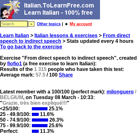
Other topics
| 🔸
My account
Learn Italian
>
Italian lessons & exercises
>
From direct
speech to indirect speech
> Stats updated every 4 hours
To go back to the exercise
Exercise "From direct speech to indirect speech", created
by
fiofio1
(a free exercise to learn Italian):
Results of the
1 315
people who have taken this test:
Average mark:
57.5
/ 100
Share
Latest member with a 100/100 (perfect mark):
milonguero
/
BELGIUM
, on
Tuesday 08 March - 10:33:
"
Grazie, très bien expliqué!!!
"
<25/100:
25.1%
25 - 49.9/100:
11.6%
50 - 74.9/100:
26.3%
75 - 99.9/100:
25.6%
Perfect:
11.3%