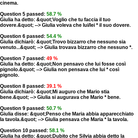
cinema.
Question 5 passed:
58.7 %
Giulia ha detto: &quot;Voglio che tu faccia il tuo
dovere.&quot; --> Giulia voleva che lui/lei * il suo dovere.
Question 6 passed:
54.4 %
Giulia dichiarò: &quot;Trovo bizzarro che nessuno sia
venuto...&quot; --> Giulia trovava bizzarro che nessuno *.
Question 7 passed:
49 %
Giulia ha detto: &quot;Non pensavo che lui fosse così
pignolo.&quot; --> Giulia non pensava che lui * così
pignolo.
Question 8 passed:
39.1 %
Giulia dichiarò: &quot;Mi auguro che Mario stia
bene.&quot; --> Giulia si augurava che Mario * bene.
Question 9 passed:
50.7 %
Giulia disse: &quot;Penso che Maria abbia apparecchiato
la tavola.&quot; --> Giulia pensava che Maria * la tavola.
Question 10 passed:
58.1 %
Giulia ha detto: &quot;Dubito che Silvia abbia detto la