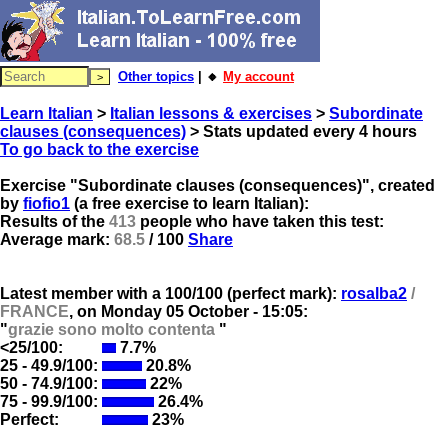
Other topics
| 🔸
My account
Learn Italian
>
Italian lessons & exercises
>
Subordinate
clauses (consequences)
> Stats updated every 4 hours
To go back to the exercise
Exercise "Subordinate clauses (consequences)", created
by
fiofio1
(a free exercise to learn Italian):
Results of the
413
people who have taken this test:
Average mark:
68.5
/ 100
Share
Latest member with a 100/100 (perfect mark):
rosalba2
/
FRANCE
, on
Monday 05 October - 15:05:
"
grazie sono molto contenta
"
<25/100:
7.7%
25 - 49.9/100:
20.8%
50 - 74.9/100:
22%
75 - 99.9/100:
26.4%
Perfect:
23%