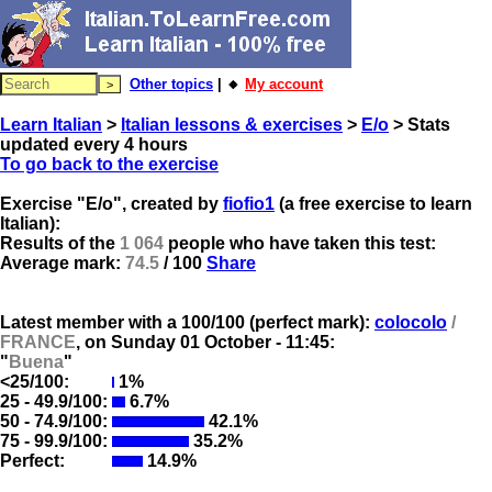
Other topics
| 🔸
My account
Learn Italian
>
Italian lessons & exercises
>
E/o
> Stats
updated every 4 hours
To go back to the exercise
Exercise "E/o", created by
fiofio1
(a free exercise to learn
Italian):
Results of the
1 064
people who have taken this test:
Average mark:
74.5
/ 100
Share
Latest member with a 100/100 (perfect mark):
colocolo
/
FRANCE
, on
Sunday 01 October - 11:45:
"
Buena
"
<25/100:
1%
25 - 49.9/100:
6.7%
50 - 74.9/100:
42.1%
75 - 99.9/100:
35.2%
Perfect:
14.9%